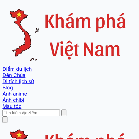
Điểm du lịch
Đền Chùa
Di tích lịch sử
Blog
Ảnh anime
Ảnh chibi
Màu tóc