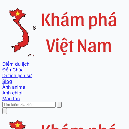
Điểm du lịch
Đền Chùa
Di tích lịch sử
Blog
Ảnh anime
Ảnh chibi
Màu tóc