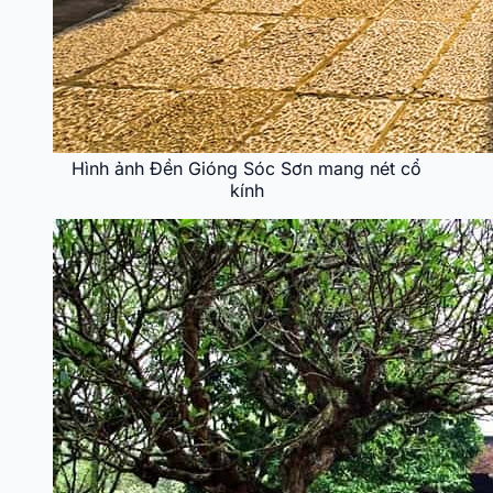
Hình ảnh Đền Gióng Sóc Sơn mang nét cổ
kính