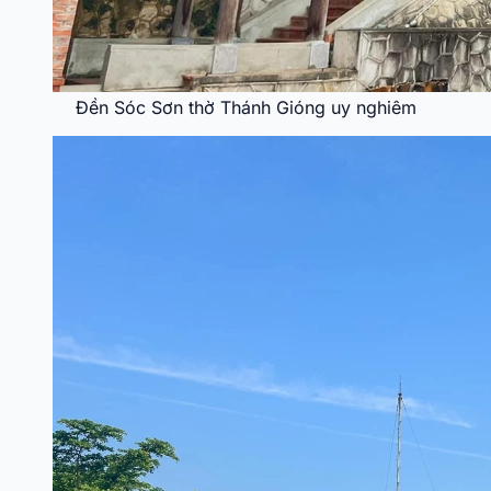
Đền Sóc Sơn thờ Thánh Gióng uy nghiêm