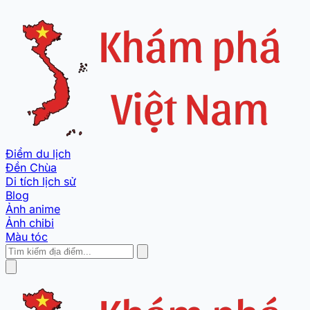
Điểm du lịch
Đền Chùa
Di tích lịch sử
Blog
Ảnh anime
Ảnh chibi
Màu tóc