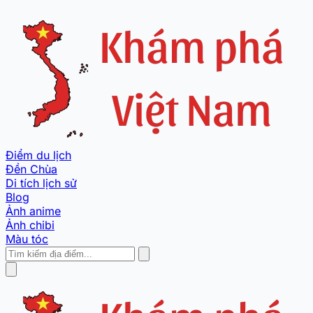
Điểm du lịch
Đền Chùa
Di tích lịch sử
Blog
Ảnh anime
Ảnh chibi
Màu tóc