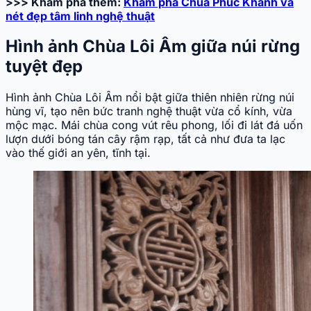
>>> Khám phá thêm:
Khám phá Chùa Phúc Khánh và
nét đẹp tâm linh nghệ thuật
Hình ảnh Chùa Lôi Âm giữa núi rừng
tuyệt đẹp
Hình ảnh Chùa Lôi Âm nổi bật giữa thiên nhiên rừng núi
hùng vĩ, tạo nên bức tranh nghệ thuật vừa cổ kính, vừa
mộc mạc. Mái chùa cong vút rêu phong, lối đi lát đá uốn
lượn dưới bóng tán cây rậm rạp, tất cả như đưa ta lạc
vào thế giới an yên, tĩnh tại.