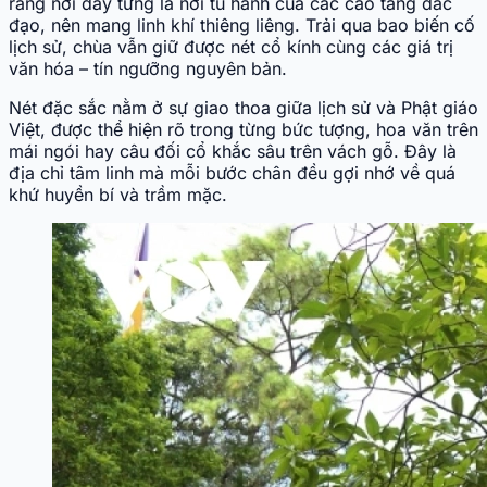
rằng nơi đây từng là nơi tu hành của các cao tăng đắc
đạo, nên mang linh khí thiêng liêng. Trải qua bao biến cố
lịch sử, chùa vẫn giữ được nét cổ kính cùng các giá trị
văn hóa – tín ngưỡng nguyên bản.
Nét đặc sắc nằm ở sự giao thoa giữa lịch sử và Phật giáo
Việt, được thể hiện rõ trong từng bức tượng, hoa văn trên
mái ngói hay câu đối cổ khắc sâu trên vách gỗ. Đây là
địa chỉ tâm linh mà mỗi bước chân đều gợi nhớ về quá
khứ huyền bí và trầm mặc.