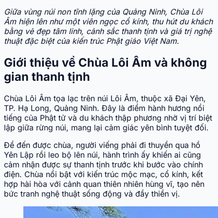
Giữa vùng núi non tĩnh lặng của Quảng Ninh, Chùa Lôi
Âm hiện lên như một viên ngọc cổ kính, thu hút du khách
bằng vẻ đẹp tâm linh, cảnh sắc thanh tịnh và giá trị nghệ
thuật đặc biệt của kiến trúc Phật giáo Việt Nam.
Giới thiệu về Chùa Lôi Âm và không
gian thanh tịnh
Chùa Lôi Âm tọa lạc trên núi Lôi Âm, thuộc xã Đại Yên,
TP. Hạ Long, Quảng Ninh. Đây là điểm hành hương nổi
tiếng của Phật tử và du khách thập phương nhờ vị trí biệt
lập giữa rừng núi, mang lại cảm giác yên bình tuyệt đối.
Để đến được chùa, người viếng phải đi thuyền qua hồ
Yên Lập rồi leo bộ lên núi, hành trình ấy khiến ai cũng
cảm nhận được sự thanh tịnh trước khi bước vào chính
điện. Chùa nổi bật với kiến trúc mộc mạc, cổ kính, kết
hợp hài hòa với cảnh quan thiên nhiên hùng vĩ, tạo nên
bức tranh nghệ thuật sống động và đầy thiền vị.