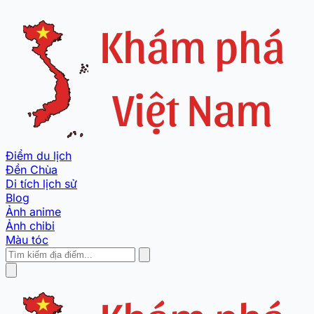
Điểm du lịch
Đền Chùa
Di tích lịch sử
Blog
Ảnh anime
Ảnh chibi
Màu tóc