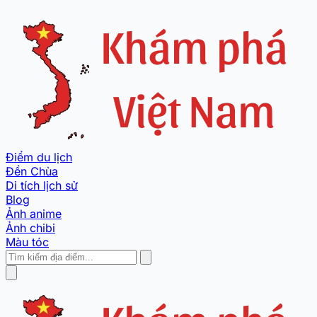
Điểm du lịch
Đền Chùa
Di tích lịch sử
Blog
Ảnh anime
Ảnh chibi
Màu tóc