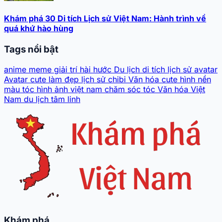
Khám phá 30 Di tích Lịch sử Việt Nam: Hành trình về
quá khứ hào hùng
Tags nổi bật
anime
meme
giải trí
hài hước
Du lịch
di tích lịch sử
avatar
Avatar cute
làm đẹp
lịch sử
chibi
Văn hóa
cute
hình nền
màu tóc
hình ảnh
việt nam
chăm sóc tóc
Văn hóa Việt
Nam
du lịch tâm linh
Khám phá