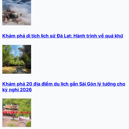
Khám phá di tích lịch sử Đà Lạt: Hành trình về quá khứ
Khám phá 20 địa điểm du lịch gần Sài Gòn lý tưởng cho
kỳ nghỉ 2026