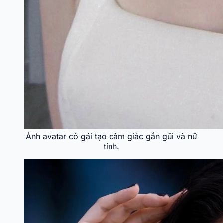
Ảnh avatar cô gái tạo cảm giác gần gũi và nữ
tính.