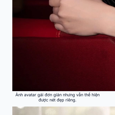
Ảnh avatar gái đơn giản nhưng vẫn thể hiện
được nét đẹp riêng.