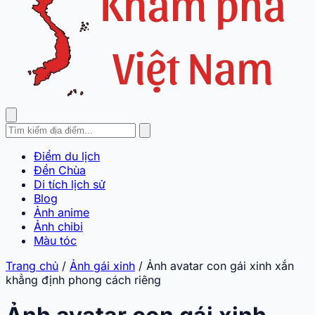
Điểm du lịch
Đền Chùa
Di tích lịch sử
Blog
Ảnh anime
Ảnh chibi
Màu tóc
Trang chủ
/
Ảnh gái xinh
/
Ảnh avatar con gái xinh xắn
khẳng định phong cách riêng