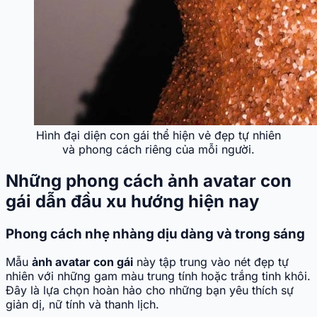
Hình đại diện con gái thể hiện vẻ đẹp tự nhiên
và phong cách riêng của mỗi người.
Những phong cách ảnh avatar con
gái dẫn đầu xu hướng hiện nay
Phong cách nhẹ nhàng dịu dàng và trong sáng
Mẫu
ảnh avatar con gái
này tập trung vào nét đẹp tự
nhiên với những gam màu trung tính hoặc trắng tinh khôi.
Đây là lựa chọn hoàn hảo cho những bạn yêu thích sự
giản dị, nữ tính và thanh lịch.