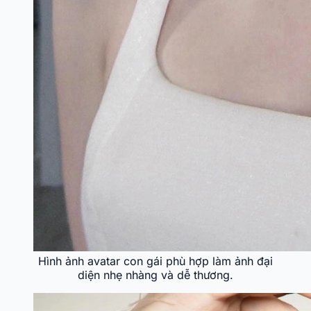
Hình ảnh avatar con gái phù hợp làm ảnh đại
diện nhẹ nhàng và dễ thương.