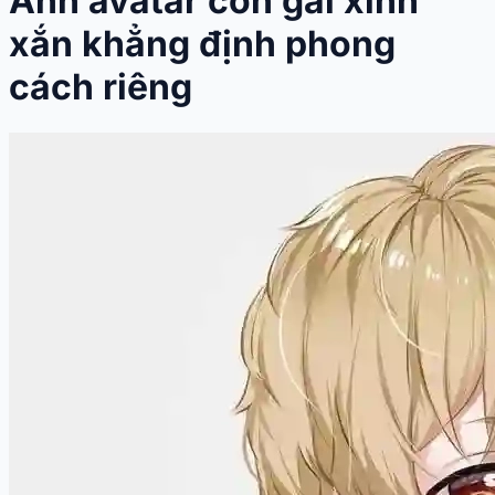
Ảnh avatar con gái xinh
xắn khẳng định phong
cách riêng