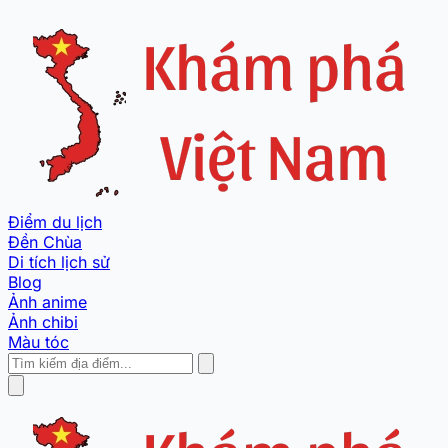
Điểm du lịch
Đền Chùa
Di tích lịch sử
Blog
Ảnh anime
Ảnh chibi
Màu tóc