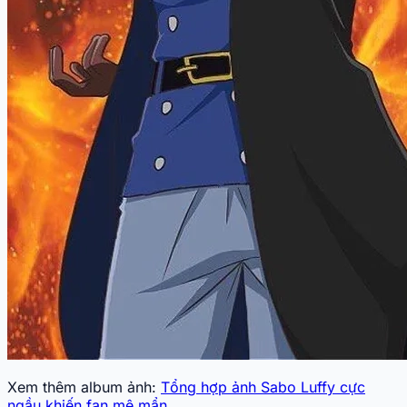
Xem thêm album ảnh:
Tổng hợp ảnh Sabo Luffy cực
ngầu khiến fan mê mẩn