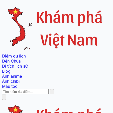
Điểm du lịch
Đền Chùa
Di tích lịch sử
Blog
Ảnh anime
Ảnh chibi
Màu tóc