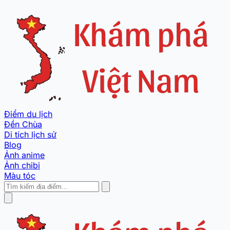
Điểm du lịch
Đền Chùa
Di tích lịch sử
Blog
Ảnh anime
Ảnh chibi
Màu tóc