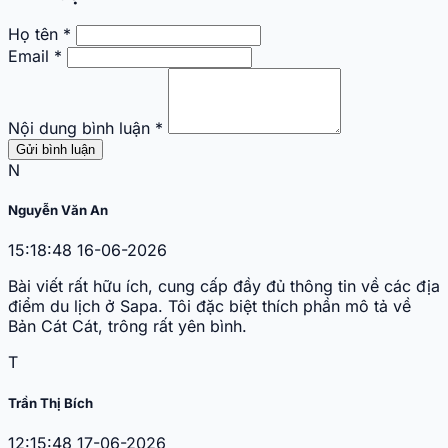
Họ tên *
Email *
Nội dung bình luận *
Gửi bình luận
N
Nguyễn Văn An
15:18:48 16-06-2026
Bài viết rất hữu ích, cung cấp đầy đủ thông tin về các địa
điểm du lịch ở Sapa. Tôi đặc biệt thích phần mô tả về
Bản Cát Cát, trông rất yên bình.
T
Trần Thị Bích
12:15:48 17-06-2026