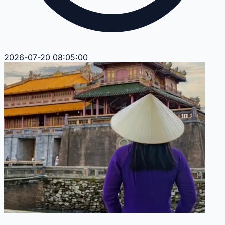
2026-07-20 08:05:00