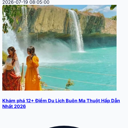
2026-07-19 08:05:00
Khám phá 12+ Điểm Du Lịch Buôn Ma Thuột Hấp Dẫn
Nhất 2026