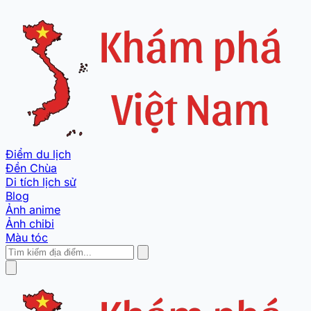
Điểm du lịch
Đền Chùa
Di tích lịch sử
Blog
Ảnh anime
Ảnh chibi
Màu tóc