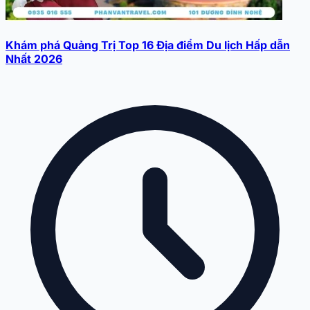
Khám phá Quảng Trị Top 16 Địa điểm Du lịch Hấp dẫn
Nhất 2026