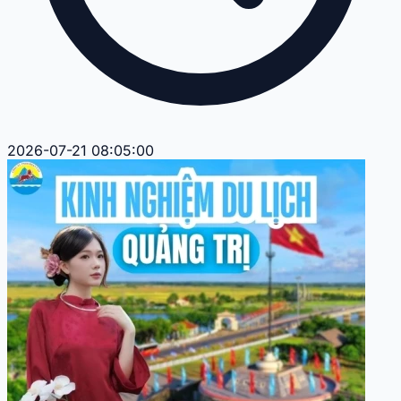
2026-07-21 08:05:00