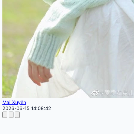
Mai Xuyên
2026-06-15 14:08:42