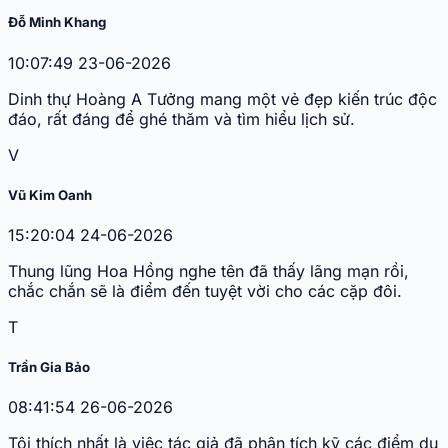
Đỗ Minh Khang
10:07:49 23-06-2026
Dinh thự Hoàng A Tưởng mang một vẻ đẹp kiến trúc độc
đáo, rất đáng để ghé thăm và tìm hiểu lịch sử.
V
Vũ Kim Oanh
15:20:04 24-06-2026
Thung lũng Hoa Hồng nghe tên đã thấy lãng mạn rồi,
chắc chắn sẽ là điểm đến tuyệt vời cho các cặp đôi.
T
Trần Gia Bảo
08:41:54 26-06-2026
Tôi thích nhất là việc tác giả đã phân tích kỹ các điểm du