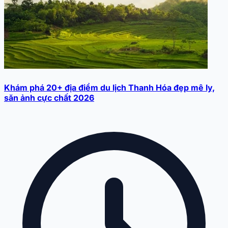
Khám phá 20+ địa điểm du lịch Thanh Hóa đẹp mê ly,
săn ảnh cực chất 2026