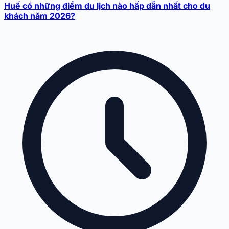
Huế có những điểm du lịch nào hấp dẫn nhất cho du
khách năm 2026?