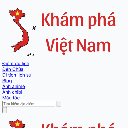
Điểm du lịch
Đền Chùa
Di tích lịch sử
Blog
Ảnh anime
Ảnh chibi
Màu tóc