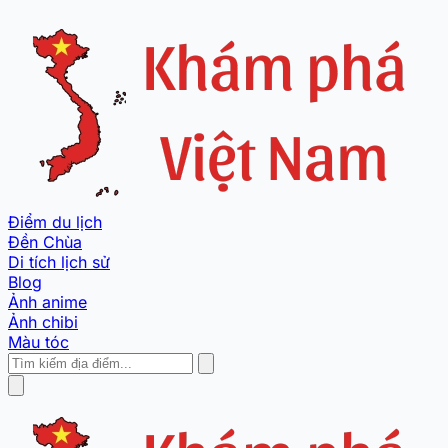
Điểm du lịch
Đền Chùa
Di tích lịch sử
Blog
Ảnh anime
Ảnh chibi
Màu tóc