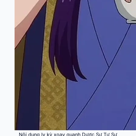
Nội dung ly kỳ xoay quanh Dược Sư Tự Sự