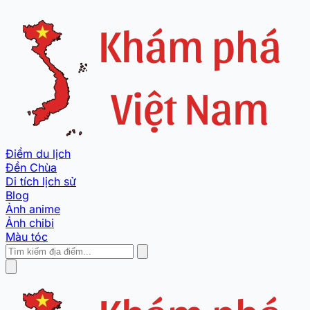
Điểm du lịch
Đền Chùa
Di tích lịch sử
Blog
Ảnh anime
Ảnh chibi
Màu tóc