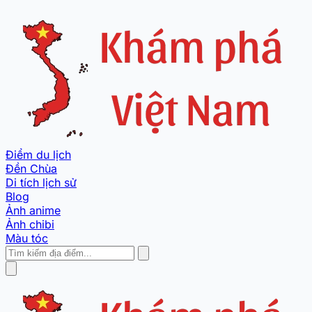
Điểm du lịch
Đền Chùa
Di tích lịch sử
Blog
Ảnh anime
Ảnh chibi
Màu tóc