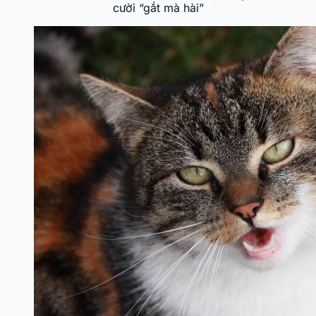
cười “gắt mà hài”