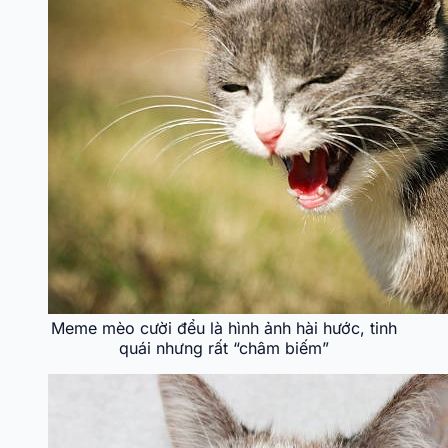
Meme mèo cười đểu là hình ảnh hài hước, tinh
quái nhưng rất “châm biếm”