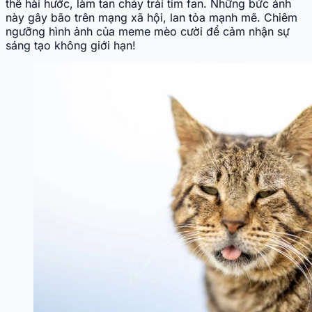
thế hài hước, làm tan chảy trái tim fan. Những bức ảnh
này gây bão trên mạng xã hội, lan tỏa mạnh mẽ. Chiêm
ngưỡng hình ảnh của meme mèo cười để cảm nhận sự
sáng tạo không giới hạn!