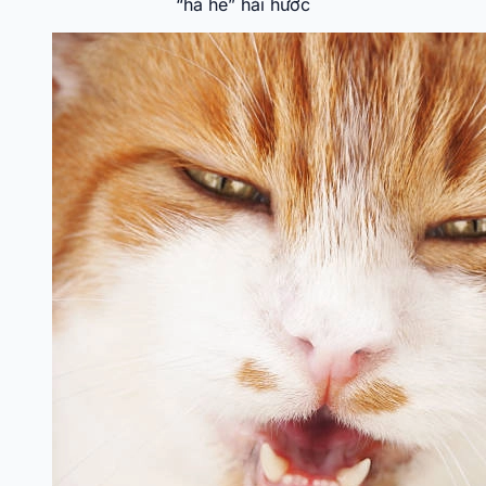
“hả hê” hài hước