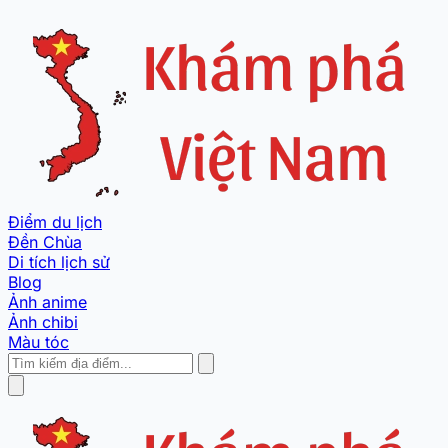
Điểm du lịch
Đền Chùa
Di tích lịch sử
Blog
Ảnh anime
Ảnh chibi
Màu tóc