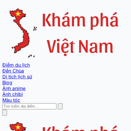
Điểm du lịch
Đền Chùa
Di tích lịch sử
Blog
Ảnh anime
Ảnh chibi
Màu tóc