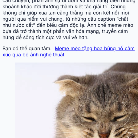
câu chuyện, phản ánh sự dí dỏm và khả năng biến những
khoảnh khắc đời thường thành kiệt tác giải trí. Chúng
không chỉ giúp xua tan căng thẳng mà còn kết nối mọi
người qua niềm vui chung, từ những câu caption “chất
như nước cất” đến biểu cảm độc lạ. Ảnh chế meme mèo
bựa đã trở thành một phần văn hóa mạng, truyền cảm
hứng để sống tích cực và vui vẻ hơn.
Bạn có thể quan tâm:
Meme mèo tặng hoa bùng nổ cảm
xúc qua bộ ảnh nghệ thuật