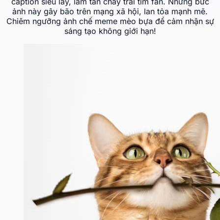
caption siêu lầy, làm tan chảy trái tim fan. Những bức
ảnh này gây bão trên mạng xã hội, lan tỏa mạnh mẽ.
Chiêm ngưỡng ảnh chế meme mèo bựa để cảm nhận sự
sáng tạo không giới hạn!