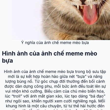
Ý nghĩa của ảnh chế meme mèo bựa
Hình ảnh của ảnh chế meme mèo
bựa
Hình ảnh của ảnh chế meme mèo bựa trong bộ sưu tập
mới là sự kết hợp hoàn hảo giữa nét “bựa” và năng
lượng bùng nổ. Từ góc chụp đời thường đến bối cảnh
được dàn dựng công phu, mỗi bức ảnh đều toát lên sự
vui nhộn khó cưỡng. Biểu cảm của chú mèo biến hóa,
lúc “troll” với ánh mắt gian xảo, lúc tạo dáng “bá đạo”
như ngôi sao, khiến người xem cười nghiêng ngả. Mỗi
khung hình là một câu chuyện, từ tư thế hài hước đến