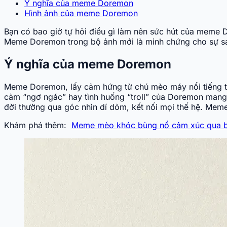
Ý nghĩa của meme Doremon
Hình ảnh của meme Doremon
Bạn có bao giờ tự hỏi điều gì làm nên sức hút của meme
Meme Doremon trong bộ ảnh mới là minh chứng cho sự sán
Ý nghĩa của meme Doremon
Meme Doremon, lấy cảm hứng từ chú mèo máy nổi tiếng tron
cảm “ngơ ngác” hay tình huống “troll” của Doremon mang 
đời thường qua góc nhìn dí dỏm, kết nối mọi thế hệ. Meme
Khám phá thêm:
Meme mèo khóc bùng nổ cảm xúc qua bộ