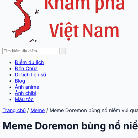
Điểm du lịch
Đền Chùa
Di tích lịch sử
Blog
Ảnh anime
Ảnh chibi
Màu tóc
Trang chủ
/
Meme
/
Meme Doremon bùng nổ niềm vui qua 
Meme Doremon bùng nổ niềm