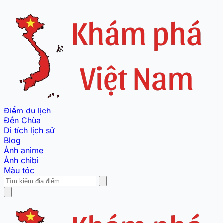
Điểm du lịch
Đền Chùa
Di tích lịch sử
Blog
Ảnh anime
Ảnh chibi
Màu tóc