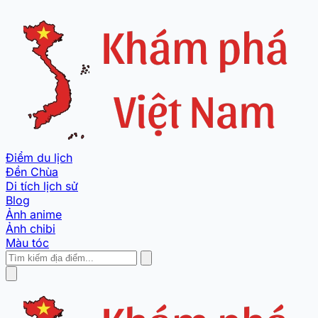
Điểm du lịch
Đền Chùa
Di tích lịch sử
Blog
Ảnh anime
Ảnh chibi
Màu tóc