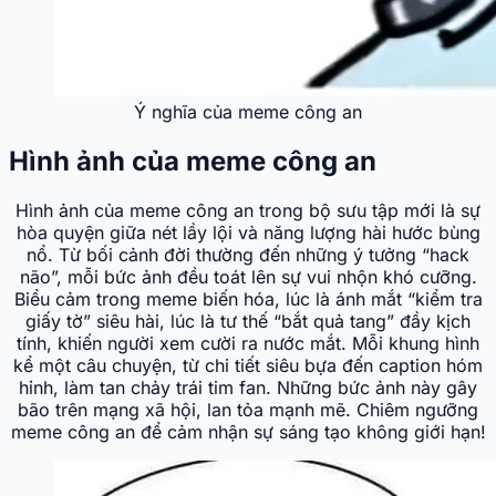
Ý nghĩa của meme công an
Hình ảnh của meme công an
Hình ảnh của meme công an trong bộ sưu tập mới là sự
hòa quyện giữa nét lầy lội và năng lượng hài hước bùng
nổ. Từ bối cảnh đời thường đến những ý tưởng “hack
não”, mỗi bức ảnh đều toát lên sự vui nhộn khó cưỡng.
Biểu cảm trong meme biến hóa, lúc là ánh mắt “kiểm tra
giấy tờ” siêu hài, lúc là tư thế “bắt quả tang” đầy kịch
tính, khiến người xem cười ra nước mắt. Mỗi khung hình
kể một câu chuyện, từ chi tiết siêu bựa đến caption hóm
hỉnh, làm tan chảy trái tim fan. Những bức ảnh này gây
bão trên mạng xã hội, lan tỏa mạnh mẽ. Chiêm ngưỡng
meme công an để cảm nhận sự sáng tạo không giới hạn!