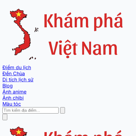
Điểm du lịch
Đền Chùa
Di tích lịch sử
Blog
Ảnh anime
Ảnh chibi
Màu tóc