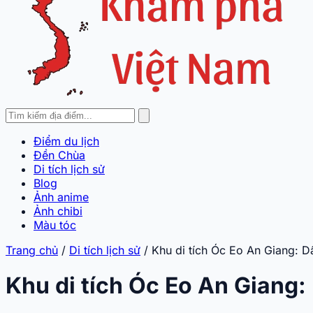
Điểm du lịch
Đền Chùa
Di tích lịch sử
Blog
Ảnh anime
Ảnh chibi
Màu tóc
Trang chủ
/
Di tích lịch sử
/
Khu di tích Óc Eo An Giang: D
Khu di tích Óc Eo An Giang: