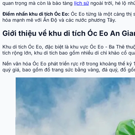
quan trọng mà còn là bảo tàng
lịch sử
ngoài trời, hé lộ n
Điểm nhấn khu di tích Óc Eo:
Óc Eo từng là một cảng thị 
hóa mạnh mẽ với Ấn Độ và các nước phương Tây.
Giới thiệu về khu di tích Óc Eo An Gi
Khu di tích Óc Eo, đặc biệt là khu vực Óc Eo - Ba Thê th
tích rộng lớn, khu di tích bao gồm nhiều di chỉ khảo cổ q
Nền văn hóa Óc Eo phát triển rực rỡ trong khoảng thế kỷ 
quý giá, bao gồm đồ trang sức bằng vàng, đá quý, đồ gốm