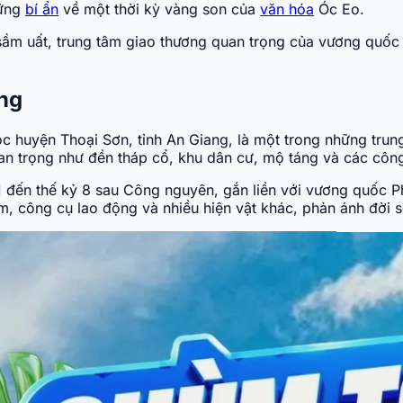
hững
bí ẩn
về một thời kỳ vàng son của
văn hóa
Óc Eo.
sầm uất, trung tâm giao thương quan trọng của vương quốc 
ang
uộc huyện Thoại Sơn, tỉnh An Giang, là một trong những tru
uan trọng như đền tháp cổ, khu dân cư, mộ táng và các công
1 đến thế kỷ 8 sau Công nguyên, gắn liền với vương quốc Ph
, công cụ lao động và nhiều hiện vật khác, phản ánh đời s