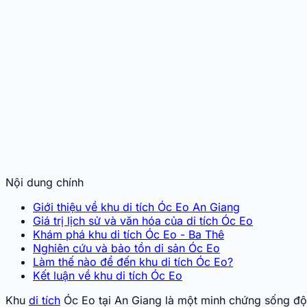
Nội dung chính
Giới thiệu về khu di tích Óc Eo An Giang
Giá trị lịch sử và văn hóa của di tích Óc Eo
Khám phá khu di tích Óc Eo - Ba Thê
Nghiên cứu và bảo tồn di sản Óc Eo
Làm thế nào để đến khu di tích Óc Eo?
Kết luận về khu di tích Óc Eo
Khu
di tích
Óc Eo tại An Giang là một minh chứng sống độn