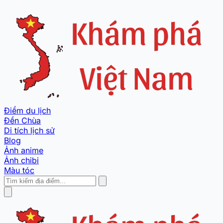
Điểm du lịch
Đền Chùa
Di tích lịch sử
Blog
Ảnh anime
Ảnh chibi
Màu tóc