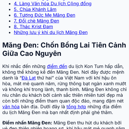
4. Làng Văn hóa Du lịch Cộng đồng
5. Chùa Khánh Lâm
6. Tượng Đức Mẹ Măng Đen
7. Đồi chè Măng Đen
8. Thác Krist Đam
Những lưu ý khi du lịch Măng Đen
Măng Đen: Chốn Bồng Lai Tiên Cảnh
Giữa Cao Nguyên
Khi nhắc đến những
điểm đến
du lịch Kon Tum hấp dẫn,
không thể không kể đến Măng Đen. Nơi đây được mệnh
danh là “
Đà Lạt
thứ hai” của Việt Nam với khí hậu ôn
hòa, mát mẻ quanh năm, rừng thông bạt ngàn xanh mướt
và không khí trong lành, thanh bình. Măng Đen không chỉ
níu chân du khách bởi cảnh sắc thiên nhiên tươi đẹp mà
còn bởi những điểm tham quan độc đáo, mang đậm nét
văn hóa
bản địa. Dưới đây là
tổng hợp
những địa điểm
du lịch Măng Đen mà bạn nhất định phải ghé thăm.
Điểm nhấn Măng Đen:
Măng Đen thu hút du khách bởi
vẻ đẹp thiên nhiên hoang sơ, khí hậu mát mẻ quanh năm,