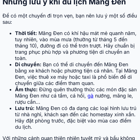
Những lưu ý khi du lịch Măng Đen
Để có một chuyến đi trọn vẹn, bạn nên lưu ý một số điều
sau:
Thời tiết:
Măng Đen có khí hậu mát mẻ quanh năm,
tuy nhiên, vào mùa mưa (thường từ tháng 5 đến
tháng 10), đường đi có thể trơn trượt. Hãy chuẩn bị
trang phục phù hợp và phương tiện di chuyển an
toàn.
Di chuyển:
Bạn có thể di chuyển đến Măng Đen
bằng xe khách hoặc phương tiện cá nhân. Tại Măng
Đen, việc thuê xe máy hoặc taxi là phổ biến để di
chuyển giữa các điểm tham quan.
Ẩm thực:
Đừng quên thưởng thức các món đặc sản
Măng Đen như cá tầm, cá hồi,
gà
nướng, măng le,
rượu cần...
Lưu trú:
Măng Đen có đa dạng các loại hình lưu trú
từ nhà nghỉ, khách sạn đến các homestay xinh xắn.
Hãy đặt phòng trước, đặc biệt vào mùa cao điểm
du lịch.
Với những cảnh quan thiên nhiên tuyệt mỹ và bầu không