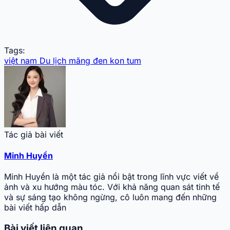
Tags:
việt nam
Du lịch
măng đen
kon tum
Tác giả bài viết
Minh Huyền
Minh Huyền là một tác giả nổi bật trong lĩnh vực viết về
ảnh và xu hướng màu tóc. Với khả năng quan sát tinh tế
và sự sáng tạo không ngừng, cô luôn mang đến những
bài viết hấp dẫn
Bài viết liên quan