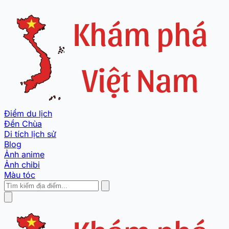
Điểm du lịch
Đền Chùa
Di tích lịch sử
Blog
Ảnh anime
Ảnh chibi
Màu tóc