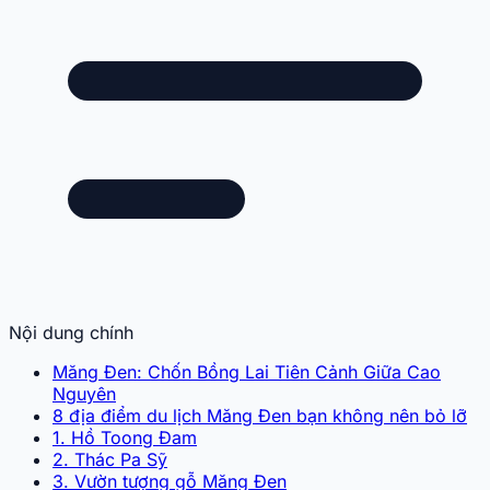
Nội dung chính
Măng Đen: Chốn Bồng Lai Tiên Cảnh Giữa Cao
Nguyên
8 địa điểm du lịch Măng Đen bạn không nên bỏ lỡ
1. Hồ Toong Đam
2. Thác Pa Sỹ
3. Vườn tượng gỗ Măng Đen