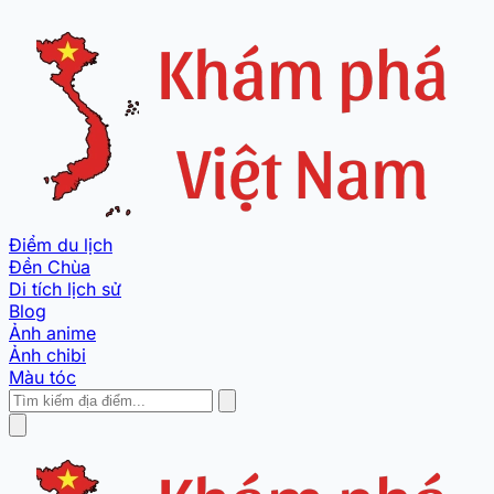
Điểm du lịch
Đền Chùa
Di tích lịch sử
Blog
Ảnh anime
Ảnh chibi
Màu tóc