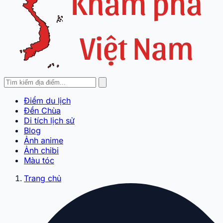
Điểm du lịch
Đền Chùa
Di tích lịch sử
Blog
Ảnh anime
Ảnh chibi
Màu tóc
Trang chủ