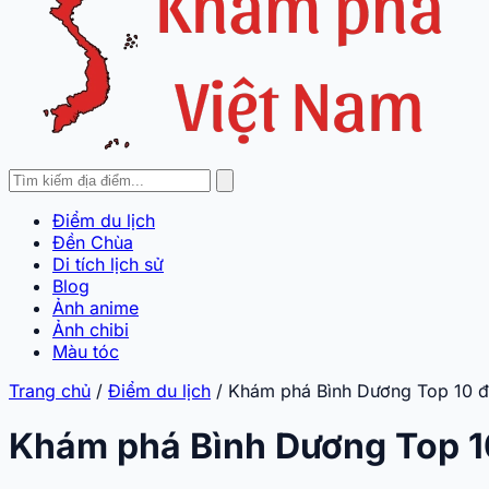
Điểm du lịch
Đền Chùa
Di tích lịch sử
Blog
Ảnh anime
Ảnh chibi
Màu tóc
Trang chủ
/
Điểm du lịch
/
Khám phá Bình Dương Top 10 đị
Khám phá Bình Dương Top 10