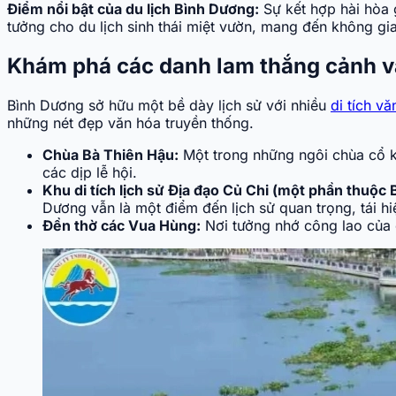
Điểm nổi bật của du lịch Bình Dương:
Sự kết hợp hài hòa g
tưởng cho du lịch sinh thái miệt vườn, mang đến không gian
Khám phá các danh lam thắng cảnh và 
Bình Dương sở hữu một bề dày lịch sử với nhiều
di tích vă
những nét đẹp văn hóa truyền thống.
Chùa Bà Thiên Hậu:
Một trong những ngôi chùa cổ kí
các dịp lễ hội.
Khu di tích lịch sử Địa đạo Củ Chi (một phần thuộc
Dương vẫn là một điểm đến lịch sử quan trọng, tái h
Đền thờ các Vua Hùng:
Nơi tưởng nhớ công lao của c