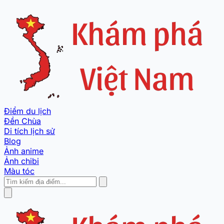
Điểm du lịch
Đền Chùa
Di tích lịch sử
Blog
Ảnh anime
Ảnh chibi
Màu tóc