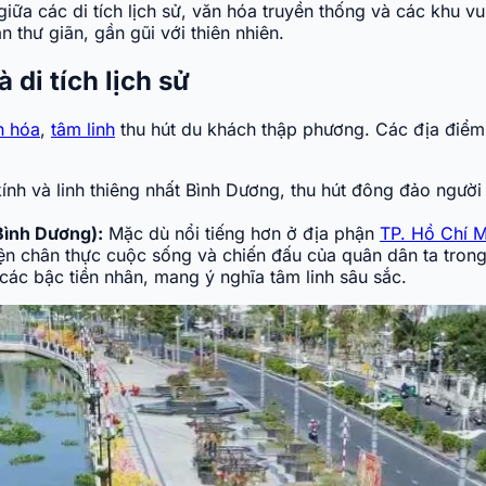
iữa các di tích lịch sử, văn hóa truyền thống và các khu vui
 thư giãn, gần gũi với thiên nhiên.
di tích lịch sử
n hóa
,
tâm linh
thu hút du khách thập phương. Các địa điểm n
nh và linh thiêng nhất Bình Dương, thu hút đông đảo người
 Bình Dương):
Mặc dù nổi tiếng hơn ở địa phận
TP. Hồ Chí M
iện chân thực cuộc sống và chiến đấu của quân dân ta tron
ác bậc tiền nhân, mang ý nghĩa tâm linh sâu sắc.