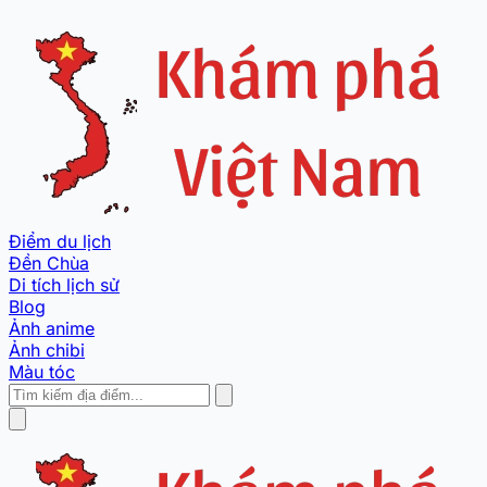
Điểm du lịch
Đền Chùa
Di tích lịch sử
Blog
Ảnh anime
Ảnh chibi
Màu tóc