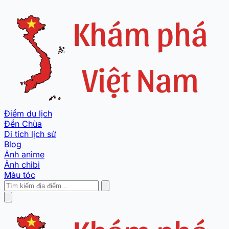
Điểm du lịch
Đền Chùa
Di tích lịch sử
Blog
Ảnh anime
Ảnh chibi
Màu tóc