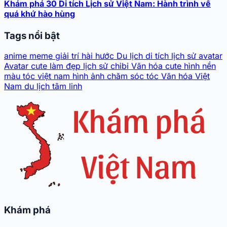
Khám phá 30 Di tích Lịch sử Việt Nam: Hành trình về
quá khứ hào hùng
Tags nổi bật
anime
meme
giải trí
hài hước
Du lịch
di tích lịch sử
avatar
Avatar cute
làm đẹp
lịch sử
chibi
Văn hóa
cute
hình nền
màu tóc
việt nam
hình ảnh
chăm sóc tóc
Văn hóa Việt
Nam
du lịch tâm linh
Khám phá