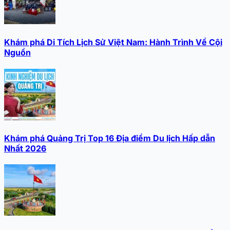
Khám phá Di Tích Lịch Sử Việt Nam: Hành Trình Về Cội
Nguồn
Khám phá Quảng Trị Top 16 Địa điểm Du lịch Hấp dẫn
Nhất 2026