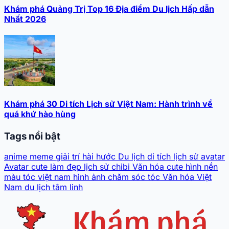
Khám phá Quảng Trị Top 16 Địa điểm Du lịch Hấp dẫn
Nhất 2026
Khám phá 30 Di tích Lịch sử Việt Nam: Hành trình về
quá khứ hào hùng
Tags nổi bật
anime
meme
giải trí
hài hước
Du lịch
di tích lịch sử
avatar
Avatar cute
làm đẹp
lịch sử
chibi
Văn hóa
cute
hình nền
màu tóc
việt nam
hình ảnh
chăm sóc tóc
Văn hóa Việt
Nam
du lịch tâm linh