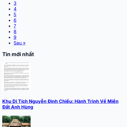
3
4
5
6
7
8
9
Sau »
Tin mới nhất
Khu Di Tích Nguyễn Đình Chiểu: Hành Trình Về Miền
Đất Anh Hùng