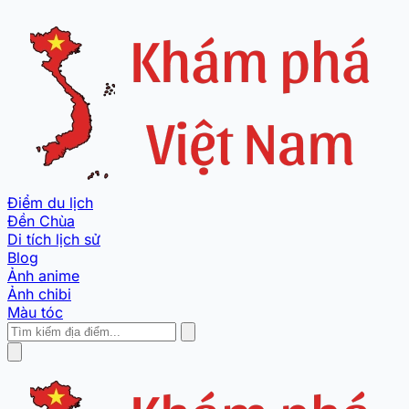
Điểm du lịch
Đền Chùa
Di tích lịch sử
Blog
Ảnh anime
Ảnh chibi
Màu tóc