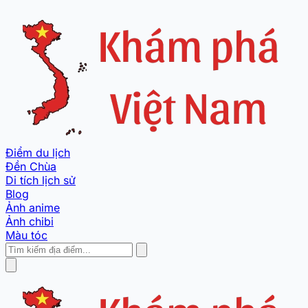
Điểm du lịch
Đền Chùa
Di tích lịch sử
Blog
Ảnh anime
Ảnh chibi
Màu tóc