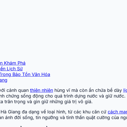
ần Khám Phá
ền Lịch Sử
 Trong Bảo Tồn Văn Hóa
iang
 với cảnh quan
thiên nhiên
hùng vĩ mà còn ẩn chứa bề dày
l
nh chứng sống động cho quá trình dựng nước và giữ nước. Vi
 trân trọng và gìn giữ những giá trị vô giá.
i Hà Giang đa dạng về loại hình, từ các khu căn cứ
cách mạ
n ánh đời sống, tín ngưỡng và tinh thần quật cường của ng