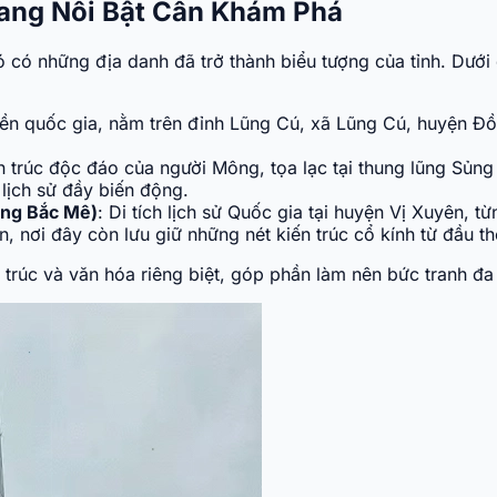
iang Nổi Bật Cần Khám Phá
 có những địa danh đã trở thành biểu tượng của tỉnh. Dưới đ
uyền quốc gia, nằm trên đỉnh Lũng Cú, xã Lũng Cú, huyện Đ
ến trúc độc đáo của người Mông, tọa lạc tại thung lũng Sủn
lịch sử đầy biến động.
ăng Bắc Mê)
: Di tích lịch sử Quốc gia tại huyện Vị Xuyên, t
n, nơi đây còn lưu giữ những nét kiến trúc cổ kính từ đầu 
ến trúc và văn hóa riêng biệt, góp phần làm nên bức tranh đ