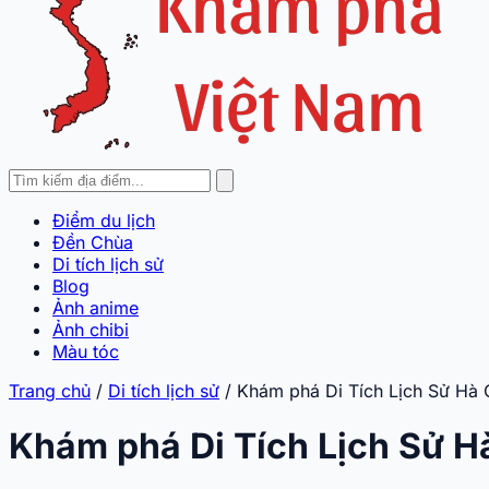
Điểm du lịch
Đền Chùa
Di tích lịch sử
Blog
Ảnh anime
Ảnh chibi
Màu tóc
Trang chủ
/
Di tích lịch sử
/
Khám phá Di Tích Lịch Sử Hà
Khám phá Di Tích Lịch Sử 