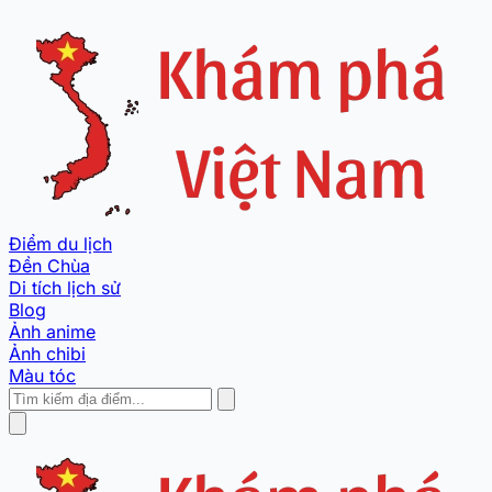
Điểm du lịch
Đền Chùa
Di tích lịch sử
Blog
Ảnh anime
Ảnh chibi
Màu tóc