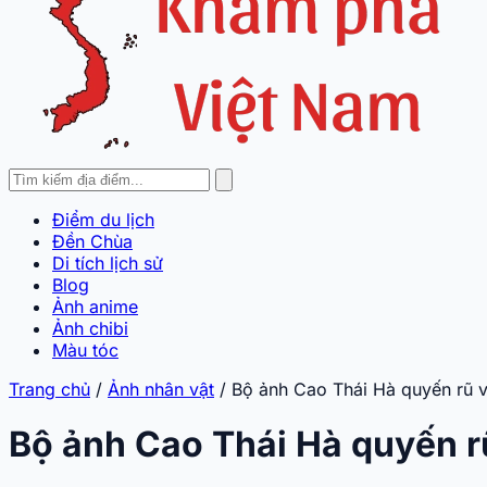
Điểm du lịch
Đền Chùa
Di tích lịch sử
Blog
Ảnh anime
Ảnh chibi
Màu tóc
Trang chủ
/
Ảnh nhân vật
/
Bộ ảnh Cao Thái Hà quyến rũ 
Bộ ảnh Cao Thái Hà quyến r