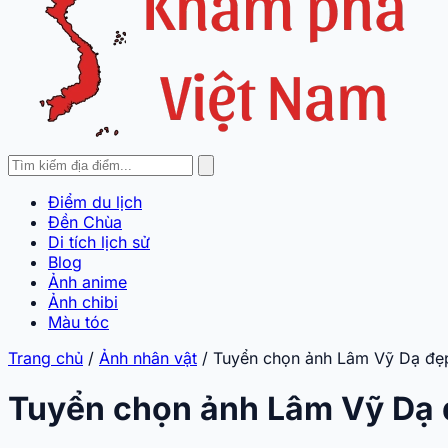
Điểm du lịch
Đền Chùa
Di tích lịch sử
Blog
Ảnh anime
Ảnh chibi
Màu tóc
Trang chủ
/
Ảnh nhân vật
/
Tuyển chọn ảnh Lâm Vỹ Dạ đẹp
Tuyển chọn ảnh Lâm Vỹ Dạ 