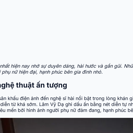
 nhất hiện nay nhờ sự duyên dáng, hài hước và gần gũi. Nh
 phụ nữ hiện đại, hạnh phúc bên gia đình nhỏ.
nghệ thuật ấn tượng
sân khấu điện ảnh đến nghệ sĩ hài nổi bật trong lòng khán g
 diễn từ khá sớm. Lâm Vỹ Dạ ghi dấu ấn bằng nét diễn tự 
 yêu mến bởi hình ảnh người phụ nữ đảm đang, hạnh phúc bê