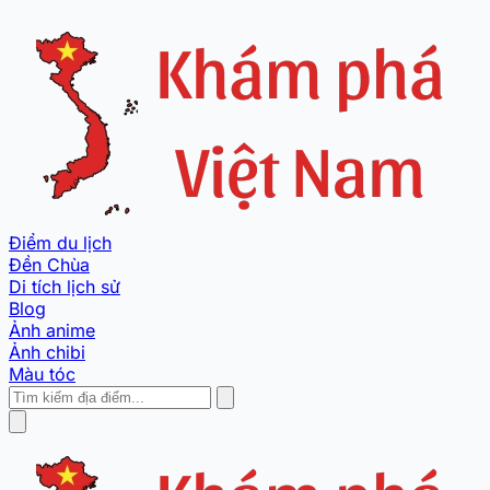
Điểm du lịch
Đền Chùa
Di tích lịch sử
Blog
Ảnh anime
Ảnh chibi
Màu tóc