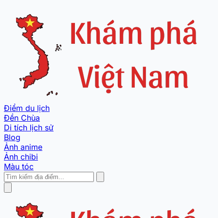
Điểm du lịch
Đền Chùa
Di tích lịch sử
Blog
Ảnh anime
Ảnh chibi
Màu tóc