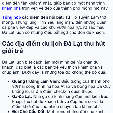
điểm đến "ăn khách" nhất, giúp bạn có một hành trình
khám phá
trọn vẹn vẻ đẹp của thành phố mộng mơ này.
Tổng hợp
các điểm đến nổi bật:
Từ Hồ Tuyền Lâm thơ
mộng, Thung lũng Tình Yêu lãng mạn, đến những quán
cà phê view đẹp và các khu vườn hoa rực rỡ sắc màu,
Đà Lạt luôn có những điều bất ngờ chờ đón du khách.
Các địa điểm du lịch Đà Lạt thu hút
giới trẻ
Đà Lạt luôn biết cách làm mới mình để níu chân du
khách, đặc biệt là các bạn trẻ yêu thích khám phá và
chụp ảnh. Dưới đây là những tọa độ không thể bỏ qua:
Quảng trường Lâm Viên:
Biểu tượng của thành phố
với hai công trình nụ hoa Atiso và bông hoa Dã Quỳ
khổng lồ, là địa điểm check-in quen thuộc.
Ga Đà Lạt:
Nhà ga cổ kính mang đậm nét kiến trúc
Pháp, thu hút du khách bởi vẻ đẹp hoài cổ và là
điểm khởi đầu cho nhiều chuyến tàu khám phá.
Đồi Chè Cầu Đất:
Một trong những đồi chè xanh