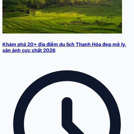
Khám phá 20+ địa điểm du lịch Thanh Hóa đẹp mê ly,
săn ảnh cực chất 2026