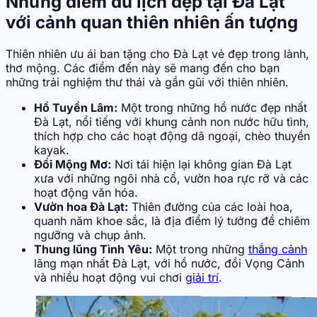
Những điểm du lịch đẹp tại Đà Lạt
với cảnh quan thiên nhiên ấn tượng
Thiên nhiên ưu ái ban tặng cho Đà Lạt vẻ đẹp trong lành,
thơ mộng. Các điểm đến này sẽ mang đến cho bạn
những trải nghiệm thư thái và gần gũi với thiên nhiên.
Hồ Tuyền Lâm:
Một trong những hồ nước đẹp nhất
Đà Lạt, nổi tiếng với khung cảnh non nước hữu tình,
thích hợp cho các hoạt động dã ngoại, chèo thuyền
kayak.
Đồi Mộng Mơ:
Nơi tái hiện lại không gian Đà Lạt
xưa với những ngôi nhà cổ, vườn hoa rực rỡ và các
hoạt động văn hóa.
Vườn hoa Đà Lạt:
Thiên đường của các loài hoa,
quanh năm khoe sắc, là địa điểm lý tưởng để chiêm
ngưỡng và chụp ảnh.
Thung lũng Tình Yêu:
Một trong những
thắng cảnh
lãng mạn nhất Đà Lạt, với hồ nước, đồi Vọng Cảnh
và nhiều hoạt động vui chơi
giải trí
.