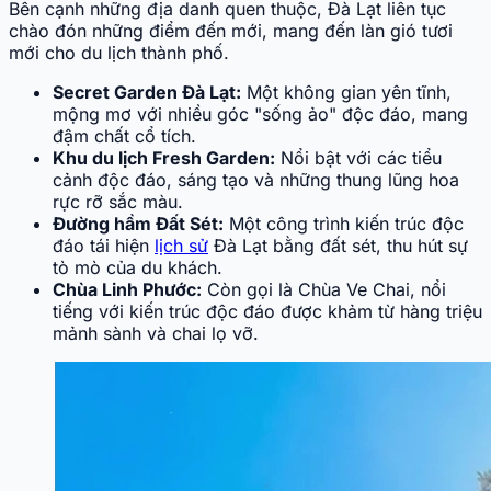
Bên cạnh những địa danh quen thuộc, Đà Lạt liên tục
chào đón những điểm đến mới, mang đến làn gió tươi
mới cho du lịch thành phố.
Secret Garden Đà Lạt:
Một không gian yên tĩnh,
mộng mơ với nhiều góc "sống ảo" độc đáo, mang
đậm chất cổ tích.
Khu du lịch Fresh Garden:
Nổi bật với các tiểu
cảnh độc đáo, sáng tạo và những thung lũng hoa
rực rỡ sắc màu.
Đường hầm Đất Sét:
Một công trình kiến trúc độc
đáo tái hiện
lịch sử
Đà Lạt bằng đất sét, thu hút sự
tò mò của du khách.
Chùa Linh Phước:
Còn gọi là Chùa Ve Chai, nổi
tiếng với kiến trúc độc đáo được khảm từ hàng triệu
mảnh sành và chai lọ vỡ.