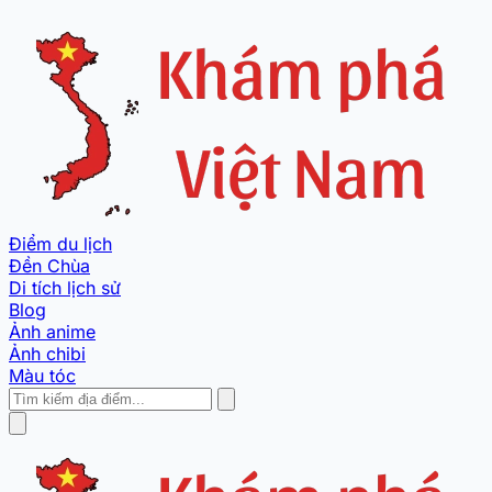
Điểm du lịch
Đền Chùa
Di tích lịch sử
Blog
Ảnh anime
Ảnh chibi
Màu tóc