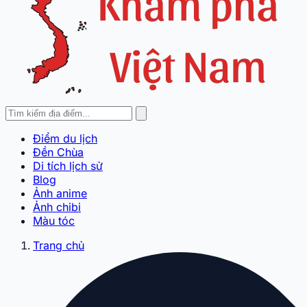
Điểm du lịch
Đền Chùa
Di tích lịch sử
Blog
Ảnh anime
Ảnh chibi
Màu tóc
Trang chủ