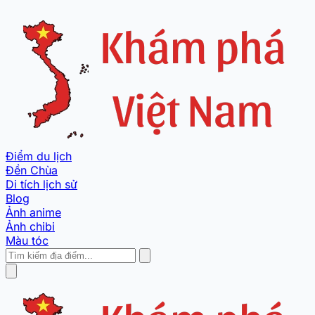
Điểm du lịch
Đền Chùa
Di tích lịch sử
Blog
Ảnh anime
Ảnh chibi
Màu tóc