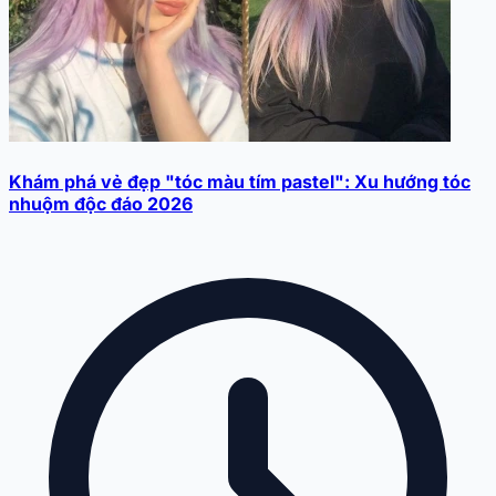
Khám phá vẻ đẹp "tóc màu tím pastel": Xu hướng tóc
nhuộm độc đáo 2026