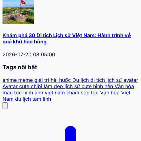
Khám phá 30 Di tích Lịch sử Việt Nam: Hành trình về
quá khứ hào hùng
2026-07-20 08:05:00
Tags nổi bật
anime
meme
giải trí
hài hước
Du lịch
di tích lịch sử
avatar
Avatar cute
chibi
làm đẹp
lịch sử
cute
hình nền
Văn hóa
màu tóc
hình ảnh
việt nam
chăm sóc tóc
Văn hóa Việt
Nam
du lịch tâm linh