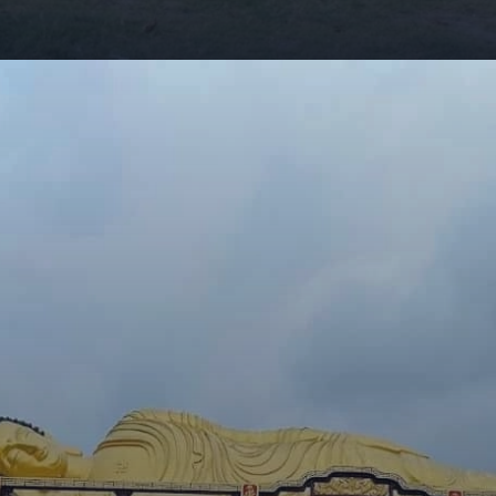
Đang mở
https://giaydabonghana.com/chua-quan-am