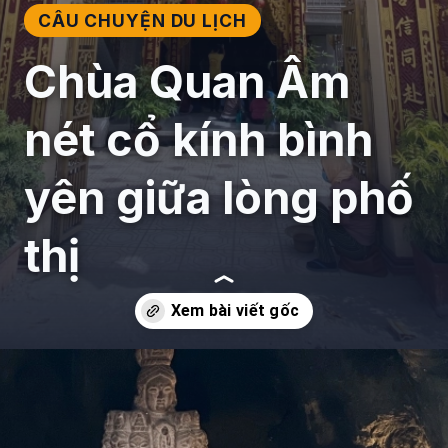
CÂU CHUYỆN DU LỊCH
Chùa Quan Âm
nét cổ kính bình
yên giữa lòng phố
thị
Đang mở
https://giaydabonghana.com/chua-quan-am