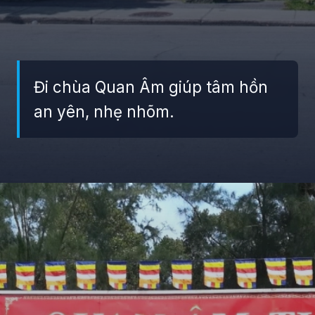
Đi chùa Quan Âm giúp tâm hồn
an yên, nhẹ nhõm.
Đang mở
https://giaydabonghana.com/chua-quan-am