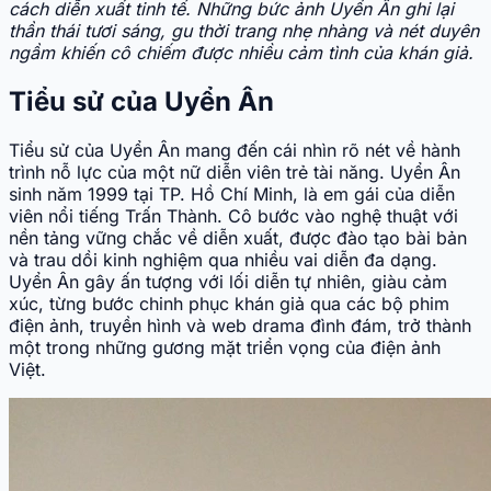
cách diễn xuất tinh tế. Những bức ảnh Uyển Ân ghi lại
thần thái tươi sáng, gu thời trang nhẹ nhàng và nét duyên
ngầm khiến cô chiếm được nhiều cảm tình của khán giả.
Tiểu sử của Uyển Ân
Tiểu sử của Uyển Ân mang đến cái nhìn rõ nét về hành
trình nỗ lực của một nữ diễn viên trẻ tài năng. Uyển Ân
sinh năm 1999 tại TP. Hồ Chí Minh, là em gái của diễn
viên nổi tiếng Trấn Thành. Cô bước vào nghệ thuật với
nền tảng vững chắc về diễn xuất, được đào tạo bài bản
và trau dồi kinh nghiệm qua nhiều vai diễn đa dạng.
Uyển Ân gây ấn tượng với lối diễn tự nhiên, giàu cảm
xúc, từng bước chinh phục khán giả qua các bộ phim
điện ảnh, truyền hình và web drama đình đám, trở thành
một trong những gương mặt triển vọng của điện ảnh
Việt.