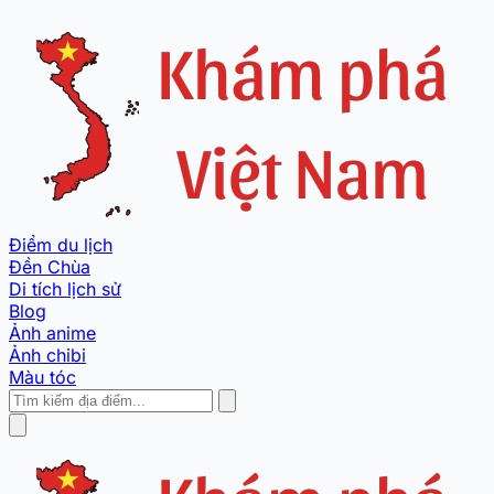
Điểm du lịch
Đền Chùa
Di tích lịch sử
Blog
Ảnh anime
Ảnh chibi
Màu tóc