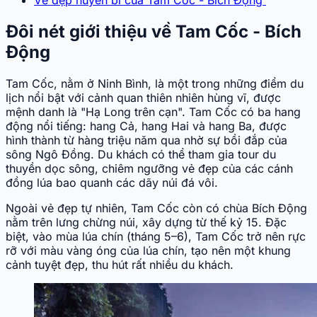
Đôi nét giới thiệu về Tam Cốc - Bích
Động
Tam Cốc, nằm ở Ninh Bình, là một trong những điểm du
lịch nổi bật với cảnh quan thiên nhiên hùng vĩ, được
mệnh danh là "Hạ Long trên cạn". Tam Cốc có ba hang
động nổi tiếng: hang Cả, hang Hai và hang Ba, được
hình thành từ hàng triệu năm qua nhờ sự bồi đắp của
sông Ngô Đồng. Du khách có thể tham gia tour du
thuyền dọc sông, chiêm ngưỡng vẻ đẹp của các cánh
đồng lúa bao quanh các dãy núi đá vôi.
Ngoài vẻ đẹp tự nhiên, Tam Cốc còn có chùa Bích Động
nằm trên lưng chừng núi, xây dựng từ thế kỷ 15. Đặc
biệt, vào mùa lúa chín (tháng 5–6), Tam Cốc trở nên rực
rỡ với màu vàng óng của lúa chín, tạo nên một khung
cảnh tuyệt đẹp, thu hút rất nhiều du khách.