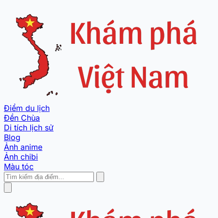
Điểm du lịch
Đền Chùa
Di tích lịch sử
Blog
Ảnh anime
Ảnh chibi
Màu tóc