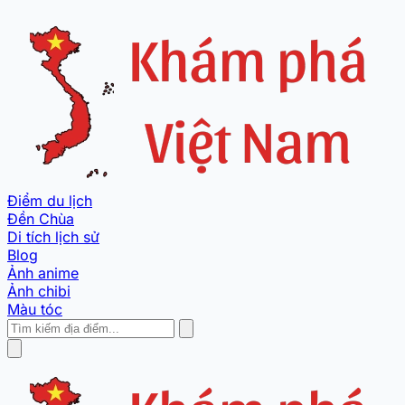
Điểm du lịch
Đền Chùa
Di tích lịch sử
Blog
Ảnh anime
Ảnh chibi
Màu tóc