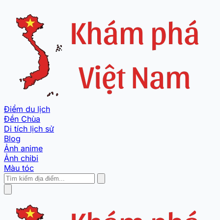
Điểm du lịch
Đền Chùa
Di tích lịch sử
Blog
Ảnh anime
Ảnh chibi
Màu tóc