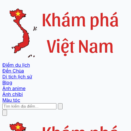
Điểm du lịch
Đền Chùa
Di tích lịch sử
Blog
Ảnh anime
Ảnh chibi
Màu tóc