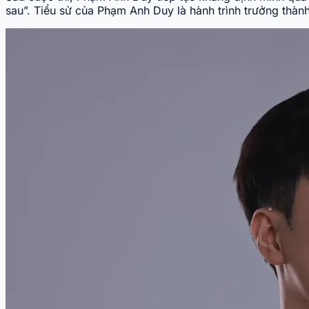
sau”. Tiểu sử của Phạm Anh Duy là hành trình trưởng thành 