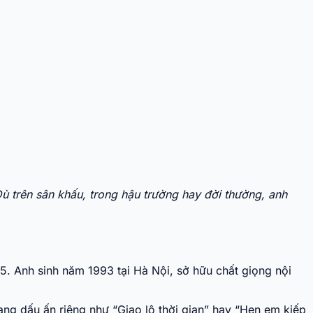
ù trên sân khấu, trong hậu trường hay đời thường, anh
15. Anh sinh năm 1993 tại Hà Nội, sở hữu chất giọng nội
ng dấu ấn riêng như “Giao lộ thời gian” hay “Hẹn em kiếp