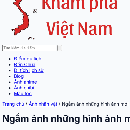
Điểm du lịch
Đền Chùa
Di tích lịch sử
Blog
Ảnh anime
Ảnh chibi
Màu tóc
Trang chủ
/
Ảnh nhân vật
/
Ngắm ảnh những hình ảnh mới 
Ngắm ảnh những hình ảnh m