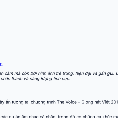
áp
 cảm mà còn bởi hình ảnh trẻ trung, hiện đại và gần gũi. D
 chân thành và năng lượng tích cực.
gây ấn tượng tại chương trình The Voice – Giọng hát Việt 20
 các dự án âm nhạc cá nhân, trong đó có những ca khúc ma