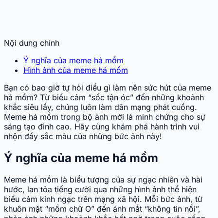
Nội dung chính
Ý nghĩa của meme há mồm
Hình ảnh của meme há mồm
Bạn có bao giờ tự hỏi điều gì làm nên sức hút của meme
há mồm? Từ biểu cảm “sốc tận óc” đến những khoảnh
khắc siêu lầy, chúng luôn làm dân mạng phát cuồng.
Meme há mồm trong bộ ảnh mới là minh chứng cho sự
sáng tạo đỉnh cao. Hãy cùng khám phá hành trình vui
nhộn đầy sắc màu của những bức ảnh này!
Ý nghĩa của meme há mồm
Meme há mồm là biểu tượng của sự ngạc nhiên và hài
hước, lan tỏa tiếng cười qua những hình ảnh thể hiện
biểu cảm kinh ngạc trên mạng xã hội. Mỗi bức ảnh, từ
khuôn mặt “mồm chữ O” đến ánh mắt “không tin nổi”,