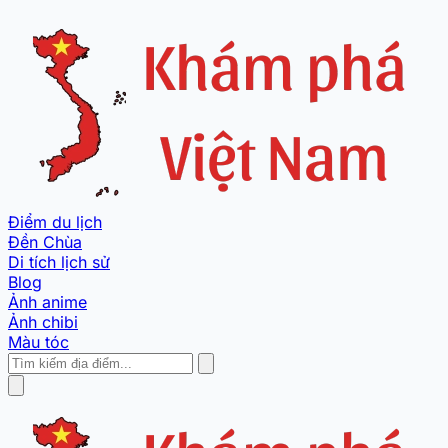
Điểm du lịch
Đền Chùa
Di tích lịch sử
Blog
Ảnh anime
Ảnh chibi
Màu tóc