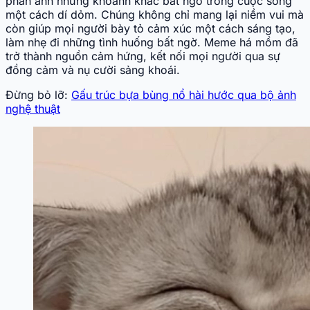
phản ánh những khoảnh khắc bất ngờ trong cuộc sống
một cách dí dỏm. Chúng không chỉ mang lại niềm vui mà
còn giúp mọi người bày tỏ cảm xúc một cách sáng tạo,
làm nhẹ đi những tình huống bất ngờ. Meme há mồm đã
trở thành nguồn cảm hứng, kết nối mọi người qua sự
đồng cảm và nụ cười sảng khoái.
Đừng bỏ lỡ:
Gấu trúc bựa bùng nổ hài hước qua bộ ảnh
nghệ thuật