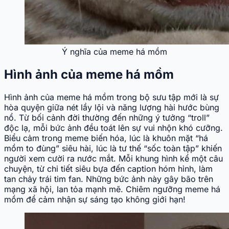
Ý nghĩa của meme há mồm
Hình ảnh của meme há mồm
Hình ảnh của meme há mồm trong bộ sưu tập mới là sự
hòa quyện giữa nét lầy lội và năng lượng hài hước bùng
nổ. Từ bối cảnh đời thường đến những ý tưởng “troll”
độc lạ, mỗi bức ảnh đều toát lên sự vui nhộn khó cưỡng.
Biểu cảm trong meme biến hóa, lúc là khuôn mặt “há
mồm to đùng” siêu hài, lúc là tư thế “sốc toàn tập” khiến
người xem cười ra nước mắt. Mỗi khung hình kể một câu
chuyện, từ chi tiết siêu bựa đến caption hóm hỉnh, làm
tan chảy trái tim fan. Những bức ảnh này gây bão trên
mạng xã hội, lan tỏa mạnh mẽ. Chiêm ngưỡng meme há
mồm để cảm nhận sự sáng tạo không giới hạn!