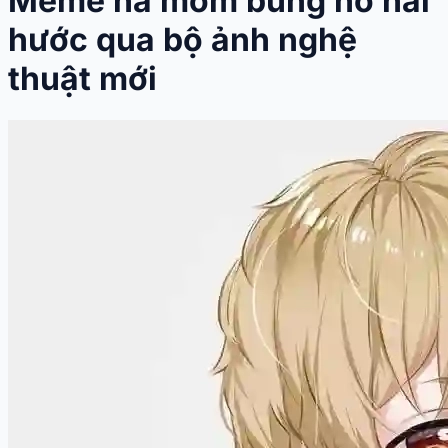
Meme há mồm bùng nổ hài
hước qua bộ ảnh nghệ
thuật mới