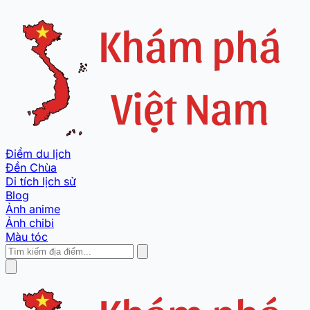
Điểm du lịch
Đền Chùa
Di tích lịch sử
Blog
Ảnh anime
Ảnh chibi
Màu tóc