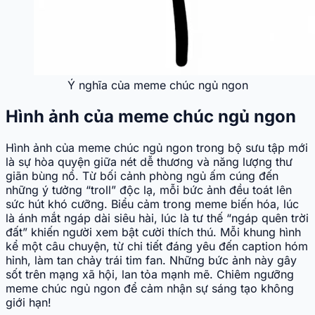
Ý nghĩa của meme chúc ngủ ngon
Hình ảnh của meme chúc ngủ ngon
Hình ảnh của meme chúc ngủ ngon trong bộ sưu tập mới
là sự hòa quyện giữa nét dễ thương và năng lượng thư
giãn bùng nổ. Từ bối cảnh phòng ngủ ấm cúng đến
những ý tưởng “troll” độc lạ, mỗi bức ảnh đều toát lên
sức hút khó cưỡng. Biểu cảm trong meme biến hóa, lúc
là ánh mắt ngáp dài siêu hài, lúc là tư thế “ngáp quên trời
đất” khiến người xem bật cười thích thú. Mỗi khung hình
kể một câu chuyện, từ chi tiết đáng yêu đến caption hóm
hỉnh, làm tan chảy trái tim fan. Những bức ảnh này gây
sốt trên mạng xã hội, lan tỏa mạnh mẽ. Chiêm ngưỡng
meme chúc ngủ ngon để cảm nhận sự sáng tạo không
giới hạn!