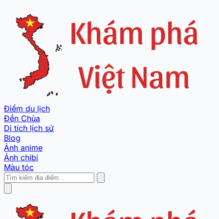
Điểm du lịch
Đền Chùa
Di tích lịch sử
Blog
Ảnh anime
Ảnh chibi
Màu tóc