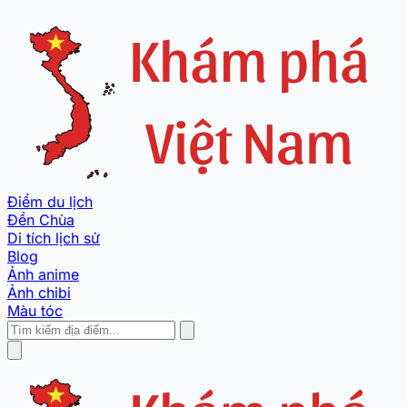
Điểm du lịch
Đền Chùa
Di tích lịch sử
Blog
Ảnh anime
Ảnh chibi
Màu tóc