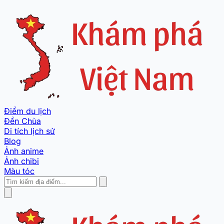
Điểm du lịch
Đền Chùa
Di tích lịch sử
Blog
Ảnh anime
Ảnh chibi
Màu tóc