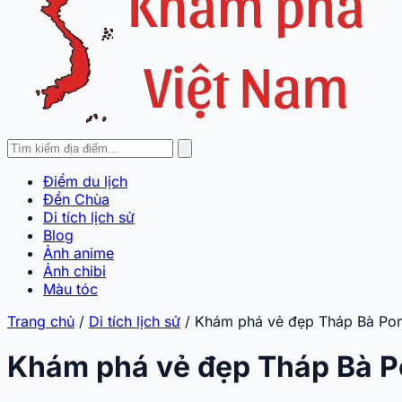
Điểm du lịch
Đền Chùa
Di tích lịch sử
Blog
Ảnh anime
Ảnh chibi
Màu tóc
Trang chủ
/
Di tích lịch sử
/
Khám phá vẻ đẹp Tháp Bà Pon
Khám phá vẻ đẹp Tháp Bà P