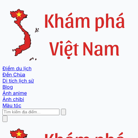
Điểm du lịch
Đền Chùa
Di tích lịch sử
Blog
Ảnh anime
Ảnh chibi
Màu tóc