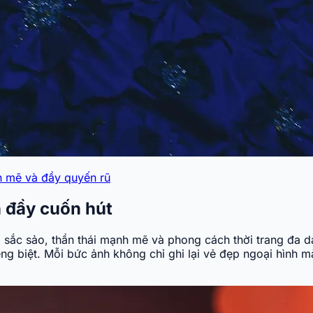
h mẽ và đầy quyến rũ
 đầy cuốn hút
 sắc sảo, thần thái mạnh mẽ và phong cách thời trang đa 
iêng biệt. Mỗi bức ảnh không chỉ ghi lại vẻ đẹp ngoại hình