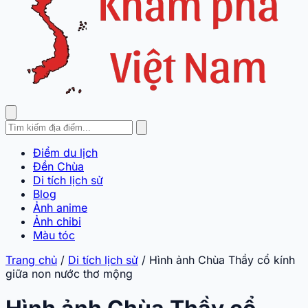
Điểm du lịch
Đền Chùa
Di tích lịch sử
Blog
Ảnh anime
Ảnh chibi
Màu tóc
Trang chủ
/
Di tích lịch sử
/
Hình ảnh Chùa Thầy cổ kính
giữa non nước thơ mộng