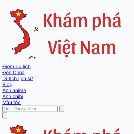
Điểm du lịch
Đền Chùa
Di tích lịch sử
Blog
Ảnh anime
Ảnh chibi
Màu tóc