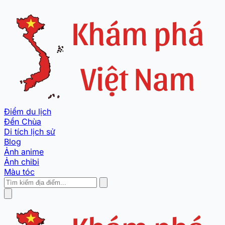
Điểm du lịch
Đền Chùa
Di tích lịch sử
Blog
Ảnh anime
Ảnh chibi
Màu tóc