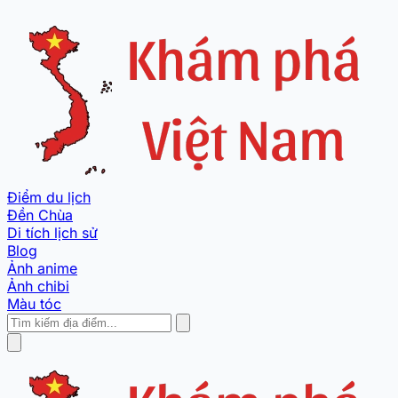
Điểm du lịch
Đền Chùa
Di tích lịch sử
Blog
Ảnh anime
Ảnh chibi
Màu tóc