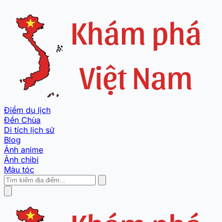
Điểm du lịch
Đền Chùa
Di tích lịch sử
Blog
Ảnh anime
Ảnh chibi
Màu tóc